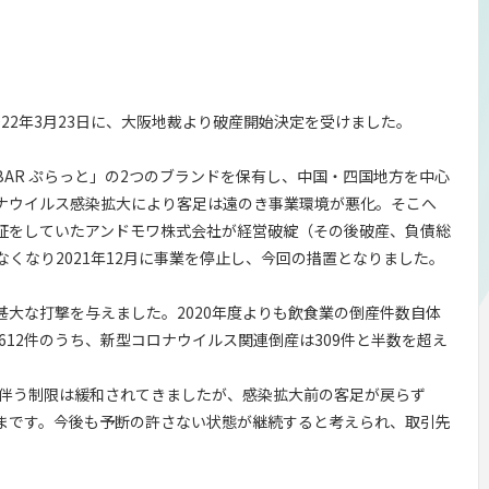
022年3月23日に、大阪地裁より破産開始決定を受けました。
CINA BAR ぷらっと」の2つのブランドを保有し、中国・四国地方を中心
ナウイルス感染拡大により客足は遠のき事業環境が悪化。そこへ
証をしていたアンドモワ株式会社が経営破綻（その後破産、負債総
なくなり2021年12月に事業を停止し、今回の措置となりました。
大な打撃を与えました。2020年度よりも飲食業の倒産件数自体
612件のうち、新型コロナウイルス関連倒産は309件と半数を超え
に伴う制限は緩和されてきましたが、感染拡大前の客足が戻らず
まです。今後も予断の許さない状態が継続すると考えられ、取引先