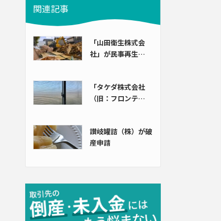
関連記事
「山田衛生株式会
社」が民事再生…
「タケダ株式会社
（旧：フロンテ…
讃岐罐詰（株）が破
産申請