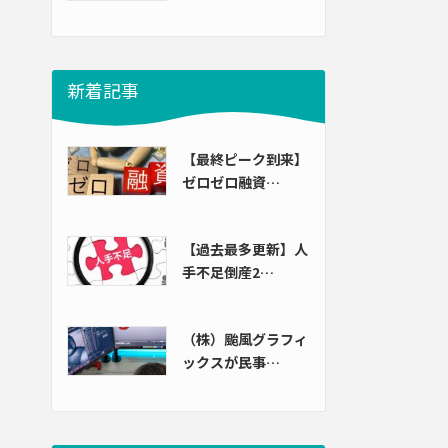
新着記事
【最終ピーク到来】
ゼロゼロ融資…
【過去最多更新】人
手不足倒産2…
（株）颱風グラフィ
ックスが民事…