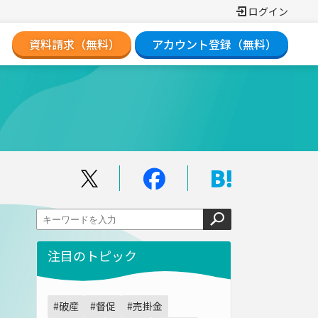
ログイン
資料請求（無料）
アカウント登録（無料）
注目のトピック
#破産
#督促
#売掛金