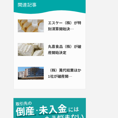
関連記事
エスケー（株）が特
別清算開始決…
丸喜食品（株）が破
産開始決定
（株）萬代総業ほか
1社が破産開…