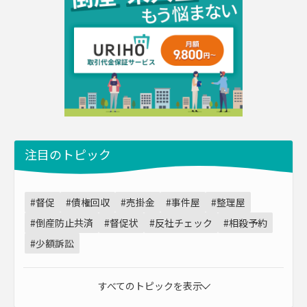
注目のトピック
#督促
#債権回収
#売掛金
#事件屋
#整理屋
#倒産防止共済
#督促状
#反社チェック
#相殺予約
#少額訴訟
すべてのトピックを表示