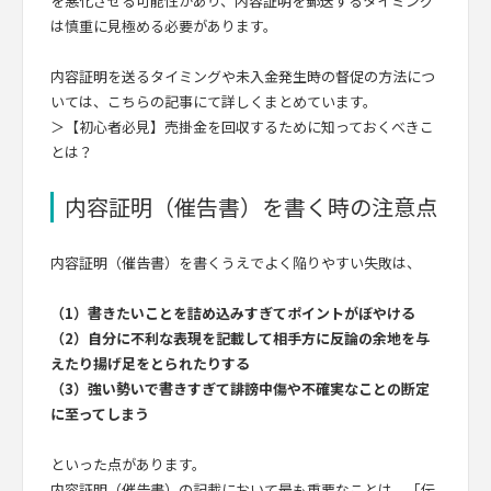
を悪化させる可能性があり、内容証明を郵送するタイミング
は慎重に見極める必要があります。
内容証明を送るタイミングや未入金発生時の督促の方法につ
いては、こちらの記事にて詳しくまとめています。
＞【初心者必見】売掛金を回収するために知っておくべきこ
とは？
内容証明（催告書）を書く時の注意点
内容証明（催告書）を書くうえでよく陥りやすい失敗は、
（1）書きたいことを詰め込みすぎてポイントがぼやける
（2）自分に不利な表現を記載して相手方に反論の余地を与
えたり揚げ足をとられたりする
（3）強い勢いで書きすぎて誹謗中傷や不確実なことの断定
に至ってしまう
といった点があります。
内容証明（催告書）の記載において最も重要なことは、「伝