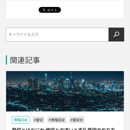
関連記事
債権回収
#督促
#債権回収
#督促状
督促とはなにか 催促との違いと支払督促のやり方