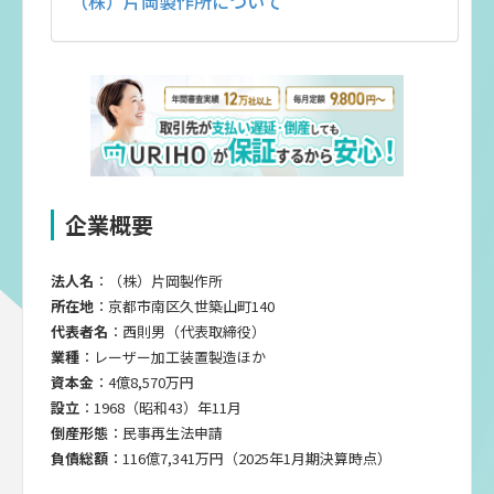
（株）片岡製作所について
企業概要
法人名
：（株）片岡製作所
所在地
：京都市南区久世築山町140
代表者名
：西則男（代表取締役）
業種
：レーザー加工装置製造ほか
資本金
：4億8,570万円
設立
：1968（昭和43）年11月
倒産形態
：民事再生法申請
負債総額
：116億7,341万円（2025年1月期決算時点）