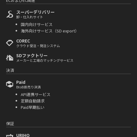
ECおよびEC関連
スーパーデリバリー
卸・仕入れサイト
国内向けサービス
海外向けサービス（SD export）
COREC
クラウド受注・発注システム
SDファクトリー
メーカーと工場のマッチングサービス
決済
Paid
BtoB掛売り決済
API連携サービス
定額自動請求
Paid早期払い
保証
URIHO