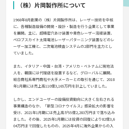
（株）片岡製作所について
1968年8月創業の（株）片岡製作所は、レーザー技術を中核
に、各種製造設備の開発・設計・製造を行う企業として事業
を展開。主に、超精密穴あけ装置や青色レーザー溶接装置、
ペロブスカイト太陽電池レーザーパターニング装置などのレ
ーザー加工機と、二次電池検査システムの2部門を主力とし
ていました。
また、イタリア・中国・台湾・アメリカ・ベトナムに現地法
人を、韓国には代理店を設置するなど、グローバルに展開。
総合商社系専門商社や大手メーカーとの取引を通じて、2018
年1月期には売上高110億3,165万円を計上していました。
しかし、エンドユーザーの設備投資動向に大きく左右される
事業構造のなか、「新型コロナウイルス」感染拡大の影響を
受け、2021年1月期には売上高が55億2,283万円まで落ち込み
ました。その後、2025年1月期には投資の回復により82億3,6
04万円まで回復したものの、2025年4月に海外企業からの入