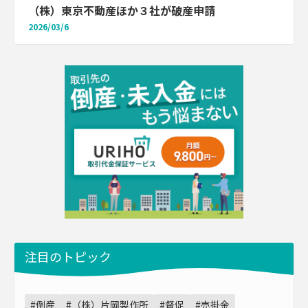
（株）東京不動産ほか３社が破産申請
2026/03/6
注目のトピック
#倒産
#（株）片岡製作所
#督促
#売掛金