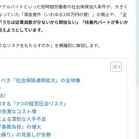
トやアルバイトといった短時間労働者の社会保険加入条件が、大きく
なっていた「賃金要件（いわゆる106万円の壁）」の廃止や、「企
「うちは従業員数が少ないから関係ない」「扶養内パートが多いか
迎えようとしています。
うなリスクをもたらすのか」を網羅的に解説します。
くべき「社会保険適用拡大」の全体像
）
点）
面する「3つの経営圧迫リスク」
の急激なコスト増
による深刻な人手不足
「事務負担」の増大
金繰り」の見直しが急務