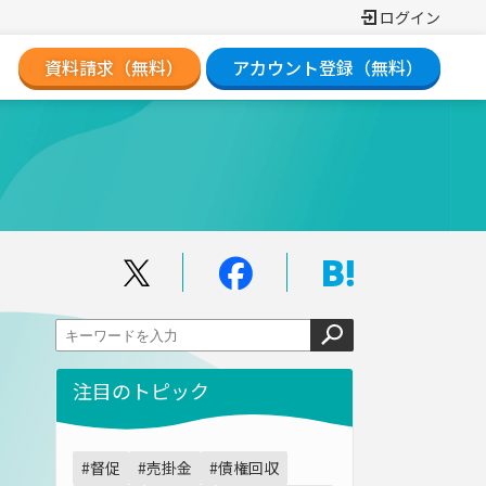
ログイン
資料請求（無料）
アカウント登録（無料）
注目のトピック
#督促
#売掛金
#債権回収