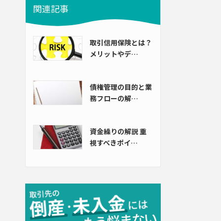
関連記事
取引信用保険とは？
メリットやデ…
債権管理の目的と業
務フローの解…
資金繰りの解説 重
視すべきポイ…