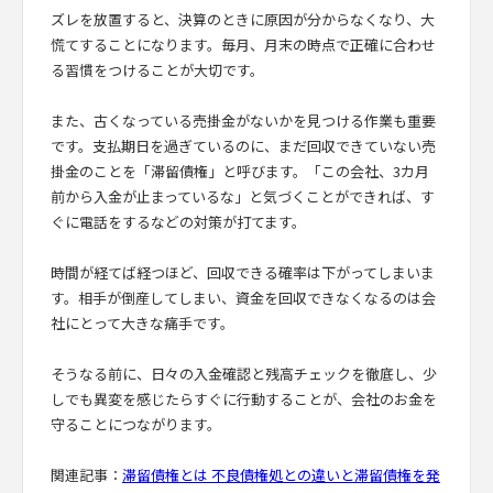
ズレを放置すると、決算のときに原因が分からなくなり、大
慌てすることになります。毎月、月末の時点で正確に合わせ
る習慣をつけることが大切です。
また、古くなっている売掛金がないかを見つける作業も重要
です。支払期日を過ぎているのに、まだ回収できていない売
掛金のことを「滞留債権」と呼びます。「この会社、3カ月
前から入金が止まっているな」と気づくことができれば、す
ぐに電話をするなどの対策が打てます。
時間が経てば経つほど、回収できる確率は下がってしまいま
す。相手が倒産してしまい、資金を回収できなくなるのは会
社にとって大きな痛手です。
そうなる前に、日々の入金確認と残高チェックを徹底し、少
しでも異変を感じたらすぐに行動することが、会社のお金を
守ることにつながります。
関連記事：
滞留債権とは 不良債権処との違いと滞留債権を発