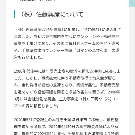
（株）佐藤興産について
（株）佐藤興産は1964年6月に創業し、1970年3月に法人化さ
れました。当初は東京都内を中心にマンションや不動産開発
事業を手掛けており、その後は有料老人ホームの開発・運営
や、千葉県君津市でレジャー施設「ロマンの森共和国」の運
営も行いました。
1980年代後半には年間売上高40億円を超える規模に成長しま
した。しかし、事業拡大に伴う不動産取得で借入金が膨ら
み、金利負担が経営の重荷となり、業績が悪化。不動産売却
を進めながら経営再建を図るも収益改善には至らず、2008年
3月には会社分割を実施。主力事業を（株）三明や（株）ロ
マンの森に移管しました。
2020年5月に登記上の本社を千葉県君津市に移転し、債務整
理を進める過程で、2022年9月30日の株主総会決議により解
散。最終的に2024年11月6日、千葉地裁木更津支部より特別