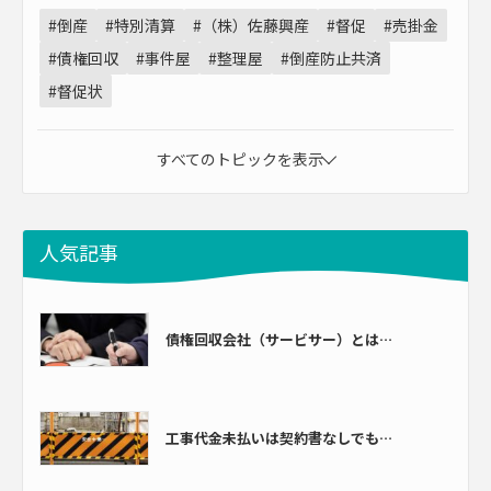
#倒産
#特別清算
#（株）佐藤興産
#督促
#売掛金
#債権回収
#事件屋
#整理屋
#倒産防止共済
#督促状
すべてのトピックを表示
人気記事
債権回収会社（サービサー）とは…
工事代金未払いは契約書なしでも…