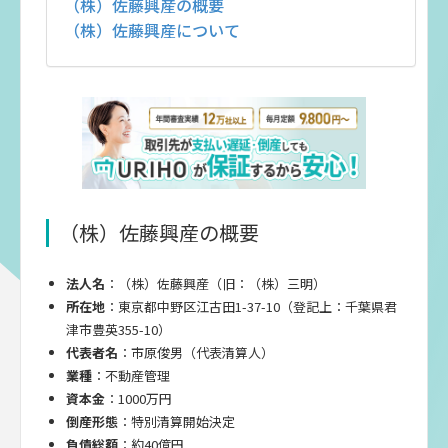
（株）佐藤興産の概要
（株）佐藤興産について
（株）佐藤興産の概要
法人名
：（株）佐藤興産（旧：（株）三明）
所在地
：東京都中野区江古田1-37-10（登記上：千葉県君
津市豊英355-10）
代表者名
：市原俊男（代表清算人）
業種
：不動産管理
資本金
：1000万円
倒産形態
：特別清算開始決定
負債総額
：約40億円