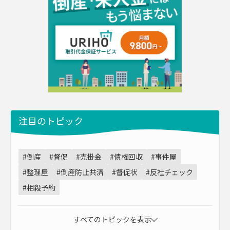
注目のトピック
#倒産
#督促
#売掛金
#債権回収
#事件屋
#整理屋
#倒産防止共済
#督促状
#反社チェック
#相殺予約
すべてのトピックを表示