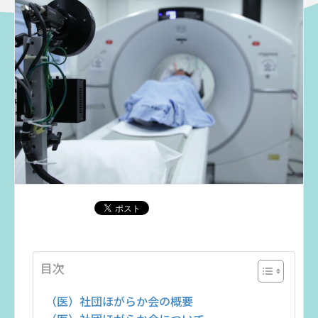
目次
（医）社団ほがらか会の概要