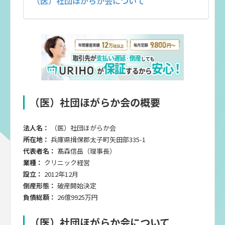
（医）社団ほがらか会について
（医）社団ほがらか会の概要
法人名：
（医）社団ほがらか会
所在地：
兵庫県揖保郡太子町矢田部335-1
代表者名：
髙森信岳（理事長）
業種：
クリニック経営
設立：
2012年12月
倒産形態：
破産開始決定
負債総額：
26億9925万円
（医）社団ほがらか会について