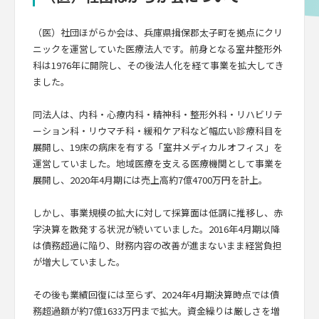
（医）社団ほがらか会は、兵庫県揖保郡太子町を拠点にクリ
ニックを運営していた医療法人です。前身となる室井整形外
科は1976年に開院し、その後法人化を経て事業を拡大してき
ました。
同法人は、内科・心療内科・精神科・整形外科・リハビリテ
ーション科・リウマチ科・緩和ケア科など幅広い診療科目を
展開し、19床の病床を有する「室井メディカルオフィス」を
運営していました。地域医療を支える医療機関として事業を
展開し、2020年4月期には売上高約7億4700万円を計上。
しかし、事業規模の拡大に対して採算面は低調に推移し、赤
字決算を散発する状況が続いていました。2016年4月期以降
は債務超過に陥り、財務内容の改善が進まないまま経営負担
が増大していました。
その後も業績回復には至らず、2024年4月期決算時点では債
務超過額が約7億1633万円まで拡大。資金繰りは厳しさを増