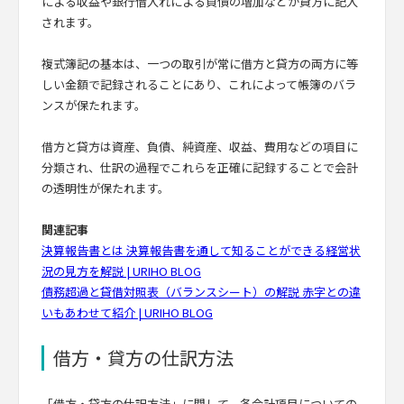
による収益や銀行借入れによる負債の増加などが貸方に記入
されます。
複式簿記の基本は、一つの取引が常に借方と貸方の両方に等
しい金額で記録されることにあり、これによって帳簿のバラ
ンスが保たれます。
借方と貸方は資産、負債、純資産、収益、費用などの項目に
分類され、仕訳の過程でこれらを正確に記録することで会計
の透明性が保たれます。
関連記事
決算報告書とは 決算報告書を通して知ることができる経営状
況の見方を解説 | URIHO BLOG
債務超過と貸借対照表（バランスシート）の解説 赤字との違
いもあわせて紹介 | URIHO BLOG
借方・貸方の仕訳方法
「借方・貸方の仕訳方法」に関して、各会計項目についての