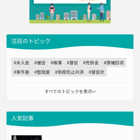
注目のトピック
#未入金
#催促
#帳簿
#督促
#売掛金
#債権回収
#事件屋
#整理屋
#倒産防止共済
#督促状
すべてのトピックを表示
人気記事