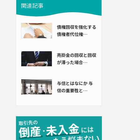
関連記事
債権回収を強化する
債権者代位権…
売掛金の回収と回収
が滞った場合…
与信とはなにか 与
信の重要性と…