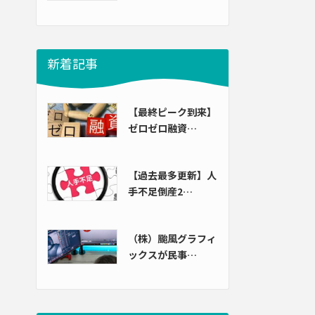
新着記事
【最終ピーク到来】
ゼロゼロ融資…
【過去最多更新】人
手不足倒産2…
（株）颱風グラフィ
ックスが民事…