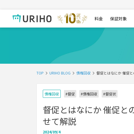
料金
保証対象
TOP
URIHO BLOG
債権回収
督促とはなにか 催促
債権回収
#督促
#債権回収
#督促状
督促とはなにか 催促と
せて解説
2024/09/4