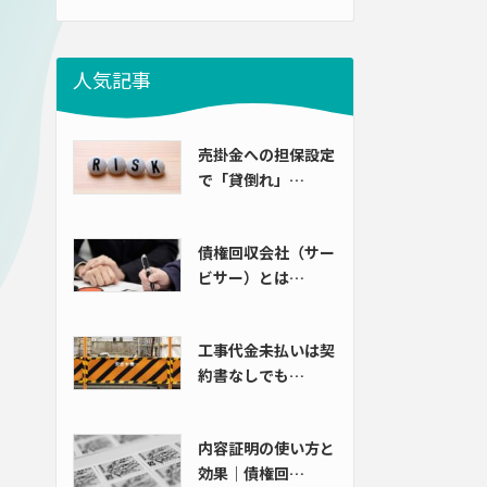
人気記事
売掛金への担保設定
で「貸倒れ」…
債権回収会社（サー
ビサー）とは…
工事代金未払いは契
約書なしでも…
内容証明の使い方と
効果｜債権回…