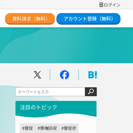
ログイン
資料請求（無料）
アカウント登録（無料）
注目のトピック
#督促
#債権回収
#督促状