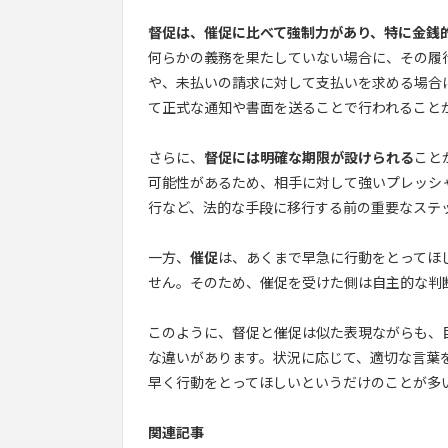
督促は、催促に比べて強制力があり、特に金銭
何らかの義務を果たしていない場合に、その履
や、未払いの請求に対して支払いを求める場合
て正式な通知や書面を送ることで行われること
さらに、
督促には明確な期限が設けられる
こと
可能性があるため、相手に対して強いプレッシ
行など、法的な手段に移行する前の重要なステ
一方、
催促
は、あくまで早急に行動をとってほ
せん。そのため、催促を受けた側は自主的な判
このように、督促と催促は似た表現ながらも、
な違いがあります。状況に応じて、適切な言葉
早く行動をとってほしいというだけのことが多
関連記事