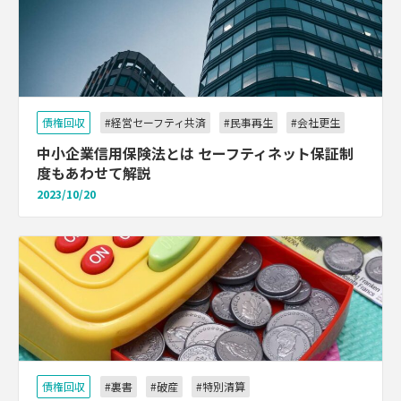
債権回収
#経営セーフティ共済
#民事再生
#会社更生
中小企業信用保険法とは セーフティネット保証制
度もあわせて解説
2023/10/20
債権回収
#裏書
#破産
#特別清算