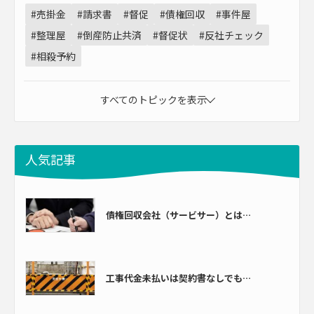
#売掛金
#請求書
#督促
#債権回収
#事件屋
#整理屋
#倒産防止共済
#督促状
#反社チェック
#相殺予約
すべてのトピックを表示
人気記事
債権回収会社（サービサー）とは…
工事代金未払いは契約書なしでも…