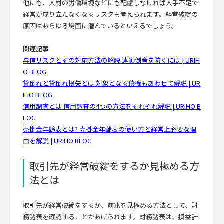
他にも、人材の労働環境などにも配慮しなければ人手不足で
経営が成り立たなくなるリスクも考えられます。経営破綻の
原因はあらゆる場面に潜んでいるといえるでしょう。
関連記事
与信リスクとその対応方法の解説 連鎖倒産を防ぐには | URIH
O BLOG
貸倒れと貸倒れ損失とは 対象となる債権もあわせて解説 | UR
IHO BLOG
信用調査とは 信用調査の4つの方法をそれぞれ解説 | URIHO B
LOG
売掛金年齢表とは? 売掛金年齢表の使い方と経営上必要な理
由を解説 | URIHO BLOG
取引先が経営破綻をするか見極める方
法とは
取引先が経営破綻をするか、前兆を見極める方法として、財
務諸表を確認することがあげられます。財務諸表は、損益計