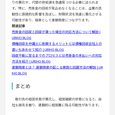
りの悪化や、代替の供給源を急遽見つける必要に迫られま
す。特に、売掛金の回収が見込めなくなることは、企業の流
動性に直接的な影響を及ぼし、財務状況を急速に悪化させる
可能性があり、結果として連鎖倒産につながります。
関連記事
売掛金の回収と回収が滞った場合の対応方法について解説 |
URIHO BLOG
債権回収を弁護士に依頼するメリットとは債権回収会社との
違いもあわせて紹介 | URIHO BLOG
回収不能に至るまでのプロセスとは売掛金の未払いへの対応
方法を紹介 | URIHO BLOG
連鎖倒産とは？ 連鎖倒産の起こる原因と回避方法の解説 | UR
IHO BLOG
まとめ
取引先の経営状態が悪化し、経営破綻の状態になると、自
社も損失を被り、連鎖的に経営難に陥る可能性があります。