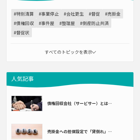
#特別清算
#事業停止
#会社更生
#督促
#売掛金
#債権回収
#事件屋
#整理屋
#倒産防止共済
#督促状
すべてのトピックを表示
人気記事
債権回収会社（サービサー）とは…
売掛金への担保設定で「貸倒れ」…