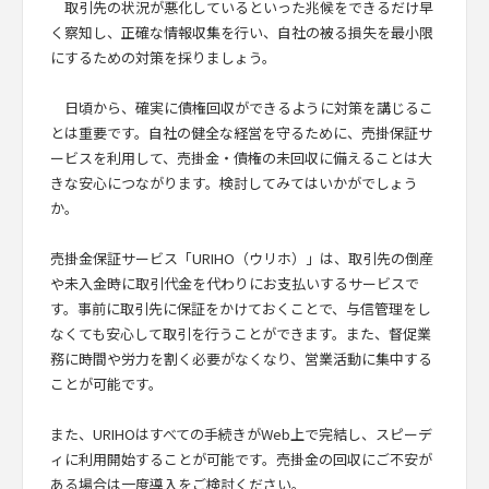
取引先の状況が悪化しているといった兆候をできるだけ早
く察知し、正確な情報収集を行い、自社の被る損失を最小限
にするための対策を採りましょう。
日頃から、確実に債権回収ができるように対策を講じるこ
とは重要です。自社の健全な経営を守るために、売掛保証サ
ービスを利用して、売掛金・債権の未回収に備えることは大
きな安心につながります。検討してみてはいかがでしょう
か。
売掛金保証サービス「URIHO（ウリホ）」は、取引先の倒産
や未入金時に取引代金を代わりにお支払いするサービスで
す。事前に取引先に保証をかけておくことで、与信管理をし
なくても安心して取引を行うことができます。また、督促業
務に時間や労力を割く必要がなくなり、営業活動に集中する
ことが可能です。
また、URIHOはすべての手続きがWeb上で完結し、スピーデ
ィに利用開始することが可能です。売掛金の回収にご不安が
ある場合は一度導入をご検討ください。